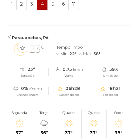
1
2
3
4
5
6
7
Parauapebas, PA
23°
Tempo limpo
Mín.
22°
Máx.
38°
23°
0.75
59%
km/h
Sensação
Vento
Umidade
0%
06h28
18h21
(0mm)
Chance chuva
Nascer do sol
Pôr do sol
Segunda
Terça
Quarta
Quinta
Sexta
37°
36°
37°
37°
38°