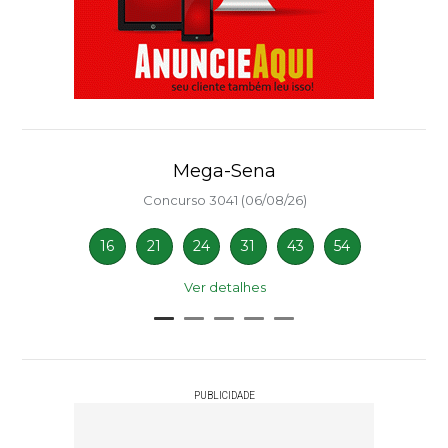
Mega-Sena
Concurso 3041 (06/08/26)
16
21
24
31
43
54
Ver detalhes
PUBLICIDADE