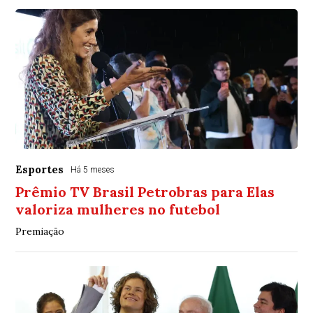
Esportes
Há 5 meses
Prêmio TV Brasil Petrobras para Elas
valoriza mulheres no futebol
Premiação