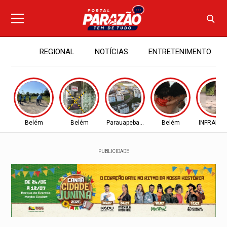
REGIONAL
NOTÍCIAS
ENTRETENIMENTO
Belém
Belém
Parauapebas - PA
Belém
INFRAES
PUBLICIDADE