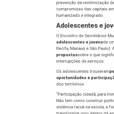
prevenção da revitimização de
compromisso das capitais e
humanizado e integrado.
Adolescentes e jov
O Encontro de Secretários M
adolescentes e jovens
de ci
Recife, Manaus e São Paulo). 
propostas
sobre o que signif
interrupções de serviços.
Os adolescentes trouxeram
pe
oportunidades e participaç
dos territórios.
“Participação cidadã, para mi
Não tem como construir polític
violência racial na escola, e 
transformar isso dentro da e