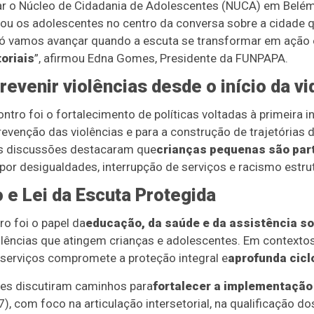
iar o Núcleo de Cidadania de Adolescentes (NUCA) em Belém
ou os adolescentes no centro da conversa sobre a cidade q
só vamos avançar quando a escuta se transformar em ação
oriais
”, afirmou Edna Gomes, Presidente da FUNPAPA.
prevenir violências desde o início da vi
tro foi o fortalecimento de políticas voltadas à primeira i
revenção das violências e para a construção de trajetórias
As discussões destacaram que
crianças pequenas são par
r desigualdades, interrupção de serviços e racismo estrut
 e Lei da Escuta Protegida
ro foi o papel da
educação, da saúde e da assistência so
lências que atingem crianças e adolescentes. Em contextos
 serviços compromete a proteção integral e
aprofunda cicl
res discutiram caminhos para
fortalecer a implementação 
), com foco na articulação intersetorial, na qualificação d