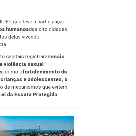
ICEF, que teve a participação
itos humanos
das oito cidades.
itas delas vivendo
cia.
to capitais registraram
mais
e violência sexual
.
s
, como o
fortalecimento da
a crianças e adolescentes, o
ão de mecanismos que evitem
Lei da Escuta Protegida
.