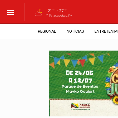
21
37
°C
°C
Parauapebas, PA
REGIONAL
NOTÍCIAS
ENTRETENIM