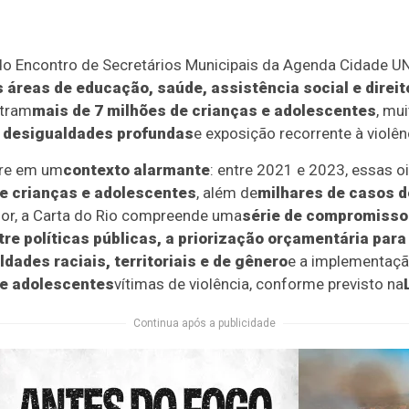
 do Encontro de Secretários Municipais da Agenda Cidade UN
 áreas de educação, saúde, assistência social e dire
ntram
mais de 7 milhões de crianças e adolescentes
, mu
r desigualdades profundas
e exposição recorrente à violên
re em um
contexto alarmante
: entre 2021 e 2023, essas oi
de crianças e adolescentes
, além de
milhares de casos d
dor, a Carta do Rio compreende uma
série de compromisso
ntre políticas públicas, a priorização orçamentária par
ades raciais, territoriais e de gênero
e a implementaç
 e adolescentes
vítimas de violência, conforme previsto na
Continua após a publicidade