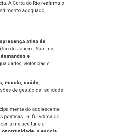
ia. A Carta do Rio reafirma o
endimento adequado,
a
presença ativa de
io de Janeiro, São Luís,
, demandas e
ualdades, violências e
, escola, saúde,
cisões de gestão da realidade
ncipalmente do adolescente.
políticas. Eu fui vítima de
cer, a me aceitar e a
á oportunidade, a escola