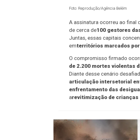
Foto: Reprodução/Agência Belém
A assinatura ocorreu ao final
de cerca de
100 gestores das
Juntas, essas capitais conce
em
territórios marcados po
O compromisso firmado ocor
de 2.200 mortes violentas 
Diante desse cenário desafia
articulação intersetorial e
enfrentamento das desiguald
a
revitimização de crianças