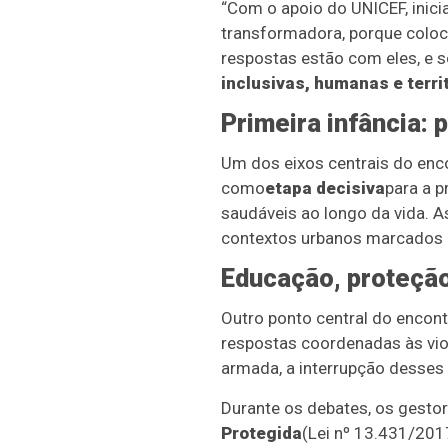
“Com o apoio do UNICEF, inic
transformadora, porque coloc
respostas estão com eles, e 
inclusivas, humanas e territ
Primeira infância: 
Um dos eixos centrais do encon
como
etapa decisiva
para a p
saudáveis ao longo da vida. 
contextos urbanos marcados po
Educação, proteção
Outro ponto central do encont
respostas coordenadas às vio
armada, a interrupção desses
Durante os debates, os gesto
Protegida
(Lei nº 13.431/2017