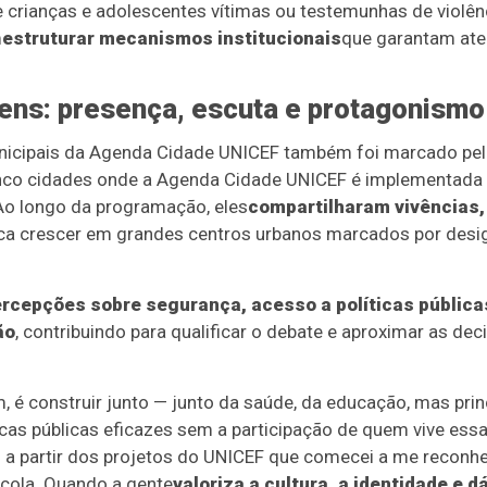
 crianças e adolescentes vítimas ou testemunhas de violênc
m
estruturar mecanismos institucionais
que garantam at
ens: presença, escuta e protagonismo
unicipais da Agenda Cidade UNICEF também foi marcado pel
nco cidades onde a Agenda Cidade UNICEF é implementada (R
Ao longo da programação, eles
compartilharam vivências
ica crescer em grandes centros urbanos marcados por desig
rcepções sobre segurança, acesso a políticas públicas
ão
, contribuindo para qualificar o debate e aproximar as de
m, é construir junto — junto da saúde, da educação, mas pri
as públicas eficazes sem a participação de quem vive essas 
foi a partir dos projetos do UNICEF que comecei a me reconhe
scola. Quando a gente
valoriza a cultura, a identidade e d