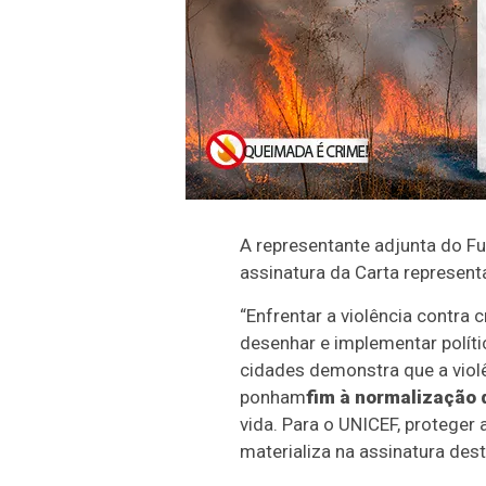
A representante adjunta do Fu
assinatura da Carta represen
“Enfrentar a violência contra
desenhar e implementar polít
cidades demonstra que a violê
ponham
fim à normalização 
vida. Para o UNICEF, proteger
materializa na assinatura dest