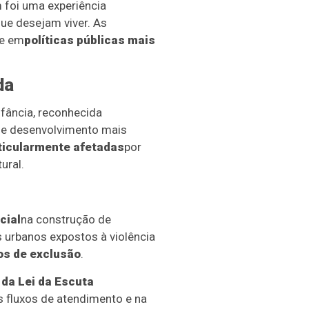
 foi uma experiência
ue desejam viver. As
 e em
políticas públicas mais
da
nfância, reconhecida
 de desenvolvimento mais
ticularmente afetadas
por
ural.
cial
na construção de
 urbanos expostos à violência
os de exclusão
.
da Lei da Escuta
os fluxos de atendimento e na