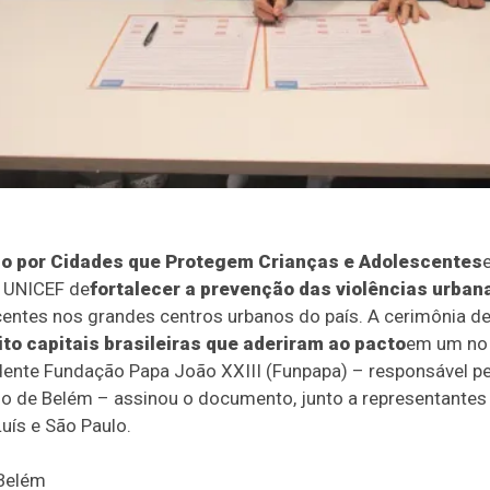
io por Cidades que Protegem Crianças e Adolescentes
e UNICEF de
fortalecer a prevenção das violências urbana
entes nos grandes centros urbanos do país. A cerimônia de 
ito capitais brasileiras que aderiram ao pacto
em um no R
dente Fundação Papa João XXIII (Funpapa) – responsável pel
io de Belém – assinou o documento, junto a representantes 
Luís e São Paulo.