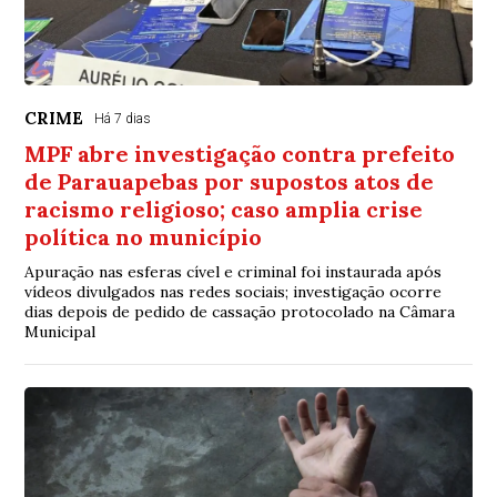
CRIME
Há 7 dias
MPF abre investigação contra prefeito
de Parauapebas por supostos atos de
racismo religioso; caso amplia crise
política no município
Apuração nas esferas cível e criminal foi instaurada após
vídeos divulgados nas redes sociais; investigação ocorre
dias depois de pedido de cassação protocolado na Câmara
Municipal