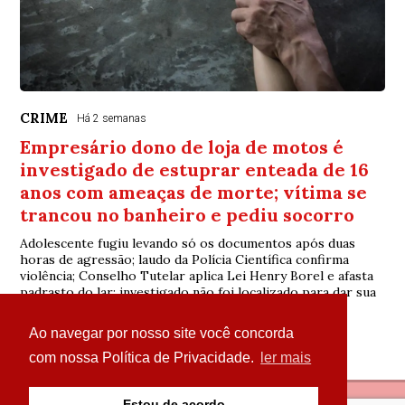
CRIME
Há 2 semanas
Empresário dono de loja de motos é
investigado de estuprar enteada de 16
anos com ameaças de morte; vítima se
trancou no banheiro e pediu socorro
Adolescente fugiu levando só os documentos após duas
horas de agressão; laudo da Polícia Científica confirma
violência; Conselho Tutelar aplica Lei Henry Borel e afasta
padrasto do lar; investigado não foi localizado para dar sua
versão
Ao navegar por nosso site você concorda
com nossa Política de Privacidade.
ler mais
Estou de acordo