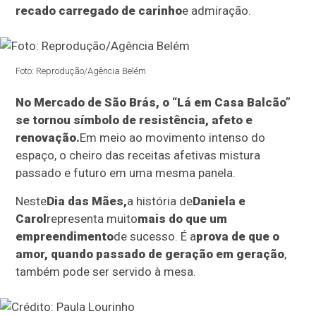
recado carregado de carinho
e admiração.
Foto: Reprodução/Agência Belém
No Mercado de São Brás, o “Lá em Casa Balcão”
se tornou símbolo de resistência, afeto e
renovação.
Em meio ao movimento intenso do
espaço, o cheiro das receitas afetivas mistura
passado e futuro em uma mesma panela.
Neste
Dia das Mães,
a história de
Daniela e
Carol
representa muito
mais do que um
empreendimento
de sucesso. É a
prova de que o
amor, quando passado de geração em geração
,
também pode ser servido à mesa.