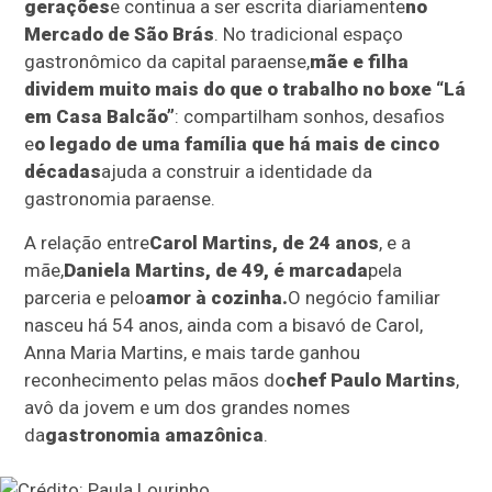
gerações
e continua a ser escrita diariamente
no
Mercado de São Brás
. No tradicional espaço
gastronômico da capital paraense,
mãe e filha
dividem muito mais do que o trabalho no boxe “Lá
em Casa Balcão”
: compartilham sonhos, desafios
e
o legado de uma família que há mais de cinco
décadas
ajuda a construir a identidade da
gastronomia paraense.
A relação entre
Carol Martins, de 24 anos
, e a
mãe,
Daniela Martins, de 49, é marcada
pela
parceria e pelo
amor à cozinha.
O negócio familiar
nasceu há 54 anos, ainda com a bisavó de Carol,
Anna Maria Martins, e mais tarde ganhou
reconhecimento pelas mãos do
chef Paulo Martins
,
avô da jovem e um dos grandes nomes
da
gastronomia amazônica
.