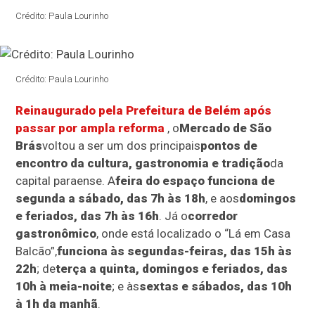
Crédito: Paula Lourinho
Crédito: Paula Lourinho
Reinaugurado pela Prefeitura de Belém após
passar por ampla reforma
, o
Mercado de São
Brás
voltou a ser um dos principais
pontos de
encontro da cultura, gastronomia e tradição
da
capital paraense. A
feira do espaço funciona de
segunda a sábado, das 7h às 18h
, e aos
domingos
e feriados, das 7h às 16h
. Já o
corredor
gastronômico
, onde está localizado o “Lá em Casa
Balcão”,
funciona às segundas-feiras, das 15h às
22h
; de
terça a quinta, domingos e feriados, das
10h à meia-noite
; e às
sextas e sábados, das 10h
à 1h da manhã
.