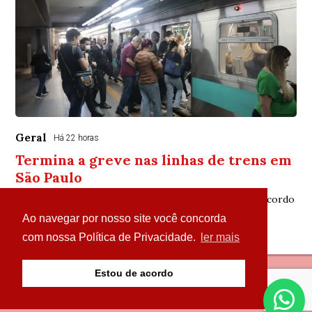
Geral
Há 22 horas
Termina a greve nas linhas de trens em
São Paulo
Sindicato mantém estado de greve para acompanhar acordo
Ao navegar por nosso site você concorda
com nossa Política de Privacidade.
ler mais
Estou de acordo
© Copyright 2026 - Portal Parazão Tem de Tudo - Todos
os direitos reservados