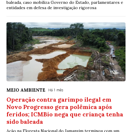
baleada, caso mobiliza Governo do Estado, parlamentares e
entidades em defesa de investigação rigorosa
MEIO AMBIENTE
Há 1 mês
Operação contra garimpo ilegal em
Novo Progresso gera polêmica após
feridos; ICMBio nega que criança tenha
sido baleada
Ação na Floresta Nacional do Jamanxim terminou com um