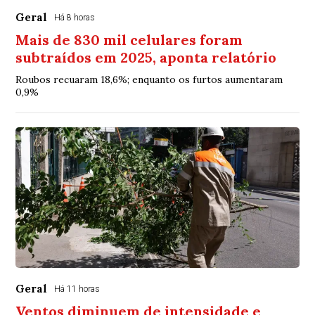
Geral
Há 8 horas
Mais de 830 mil celulares foram
subtraídos em 2025, aponta relatório
Roubos recuaram 18,6%; enquanto os furtos aumentaram
0,9%
Geral
Há 11 horas
Ventos diminuem de intensidade e