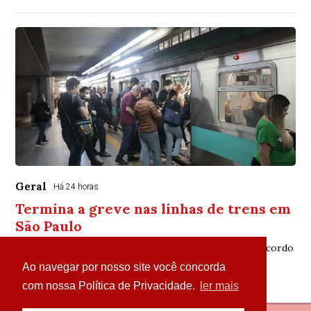
Geral
Há 24 horas
Termina a greve nas linhas de trens em
São Paulo
Sindicato mantém estado de greve para acompanhar acordo
Ao navegar por nosso site você concorda
com nossa Política de Privacidade.
ler mais