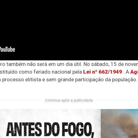
o também não será em um dia útil. No sábado, 15 de nove
nstituído como feriado nacional pela
Lei nº 662/1949
. A
Agê
 processo elitista e sem grande participação da população
Continua após a publicidade