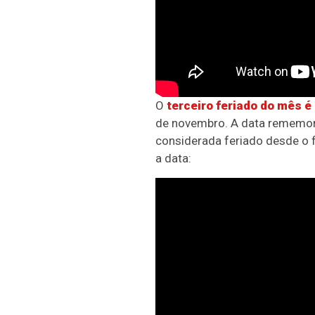
O
terceiro feriado do mês é
de novembro. A data rememora
considerada feriado desde o 
a data: