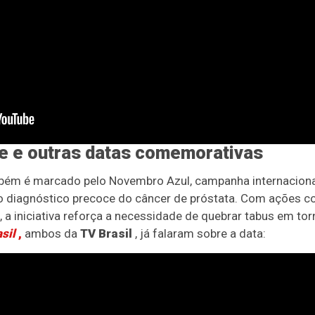
 e outras datas comemorativas
bém é marcado pelo Novembro Azul, campanha internaciona
o diagnóstico precoce do câncer de próstata. Com ações c
, a iniciativa reforça a necessidade de quebrar tabus em to
sil
,
ambos da
TV Brasil
, já falaram sobre a data: