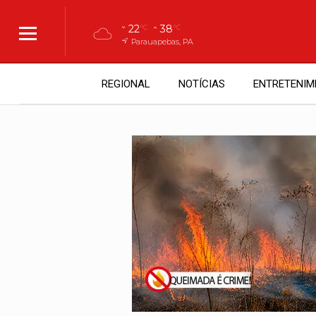
22
38
°C
°C
Parauapebas, PA
REGIONAL
NOTÍCIAS
ENTRETENIM