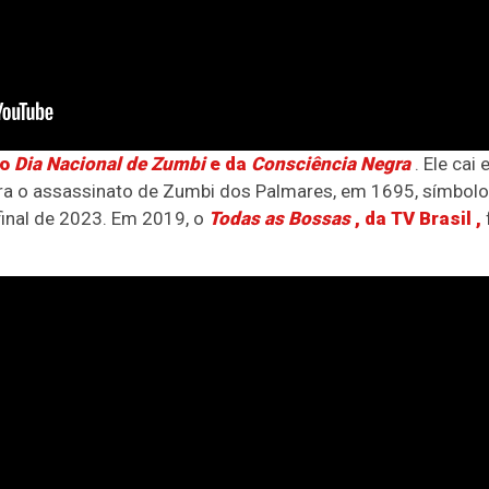
 o
Dia Nacional de Zumbi
e da
Consciência Negra
. Ele cai
 o assassinato de Zumbi dos Palmares, em 1695, símbolo d
final de 2023. Em 2019, o
Todas as Bossas
, da
TV Brasil
,