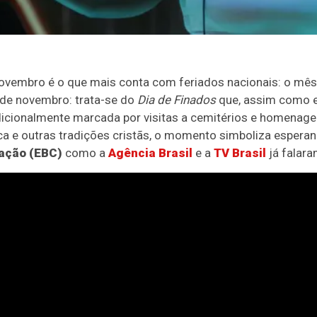
ovembro é o que mais conta com feriados nacionais: o mê
 de novembro: trata-se do
Dia de Finados
que, assim como e
icionalmente marcada por visitas a cemitérios e homenagen
ica e outras tradições cristãs, o momento simboliza esperan
ação (EBC)
como a
Agência Brasil
e a
TV Brasil
já falara