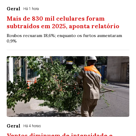
Geral
Há 1 hora
Mais de 830 mil celulares foram
subtraídos em 2025, aponta relatório
Roubos recuaram 18,6%; enquanto os furtos aumentaram
0,9%
Geral
Há 4 horas
Ventos diminuem de intensidade e