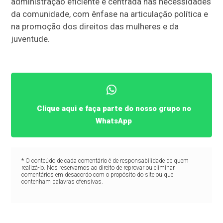
administração eficiente e centrada nas necessidades
da comunidade, com ênfase na articulação política e
na promoção dos direitos das mulheres e da
juventude.
Clique aqui e faça parte do nosso grupo no
WhatsApp
* O conteúdo de cada comentário é de responsabilidade de quem
realizá-lo. Nos reservamos ao direito de reprovar ou eliminar
comentários em desacordo com o propósito do site ou que
contenham palavras ofensivas.