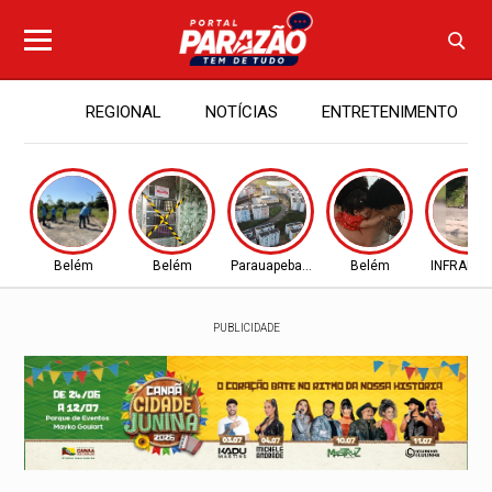
REGIONAL
NOTÍCIAS
ENTRETENIMENTO
Belém
Belém
Parauapebas - PA
Belém
INFRAES
PUBLICIDADE