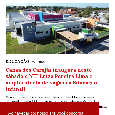
EDUCAÇÃO
Há 1 mês
Canaã dos Carajás inaugura neste
sábado o NEI Luíza Pereira Lima e
amplia oferta de vagas na Educação
Infantil
Nova unidade localizada no Bairro dos Maranhenses
disponibilizará 332 novas vagas para crianças de 1 a 3 anos e
reforça os investimentos do município na primeira infância
Ao navegar por nosso site você concorda