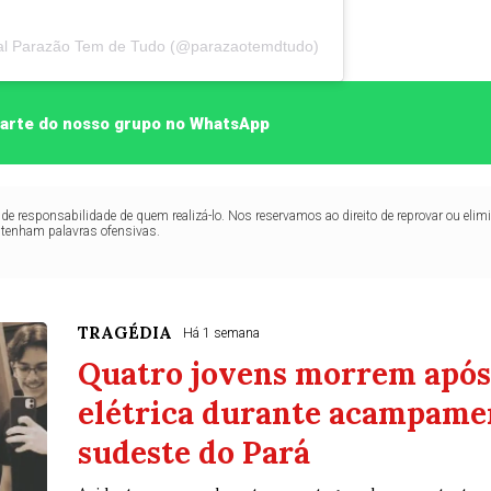
tal Parazão Tem de Tudo (@parazaotemdtudo)
 parte do nosso grupo no WhatsApp
de responsabilidade de quem realizá-lo. Nos reservamos ao direito de reprovar ou el
ntenham palavras ofensivas.
TRAGÉDIA
Há 1 semana
Quatro jovens morrem após
elétrica durante acampamen
sudeste do Pará