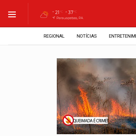
21
37
°C
°C
Parauapebas, PA
REGIONAL
NOTÍCIAS
ENTRETENIM