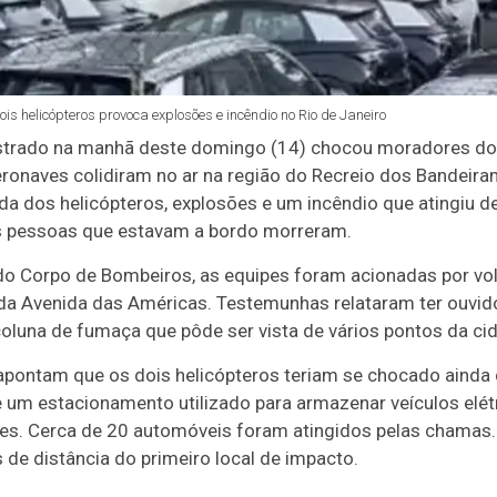
s helicópteros provoca explosões e incêndio no Rio de Janeiro
strado na manhã deste domingo (14) chocou moradores do 
ronaves colidiram no ar na região do Recreio dos Bandeiran
a dos helicópteros, explosões e um incêndio que atingiu d
is pessoas que estavam a bordo morreram.
 Corpo de Bombeiros, as equipes foram acionadas por vol
da Avenida das Américas. Testemunhas relataram ter ouvid
oluna de fumaça que pôde ser vista de vários pontos da ci
pontam que os dois helicópteros teriam se chocado ainda d
 um estacionamento utilizado para armazenar veículos elé
es. Cerca de 20 automóveis foram atingidos pelas chamas.
e distância do primeiro local de impacto.