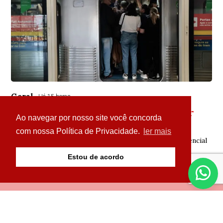
Geral
Há 15 horas
Usuários de trens mudam rotina por
Ao navegar por nosso site você concorda
causa de greve da CPTM
com nossa Política de Privacidade.
ler mais
Algumas empresas dispensaram funcionários do presencial
Estou de acordo
© Copyright 2026 - Portal Parazão Tem de Tudo - Todos
os direitos reservados