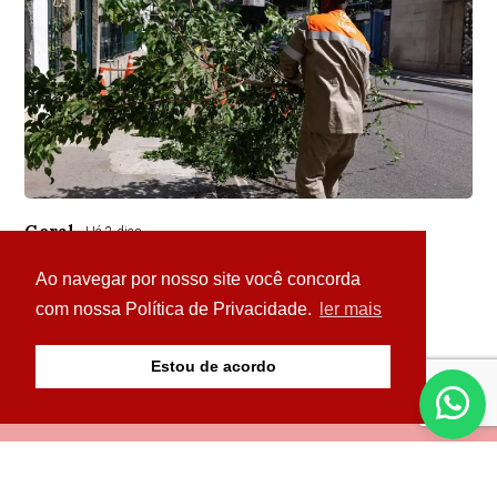
Geral
Há 2 dias
Ventos diminuem de intensidade e
Ao navegar por nosso site você concorda
município do Rio volta ao Estágio 1
com nossa Política de Privacidade.
ler mais
No Estágio 1 não há ocorrências de grande impacto
Estou de acordo
© Copyright 2026 - Portal Parazão Tem de Tudo - Todos
os direitos reservados