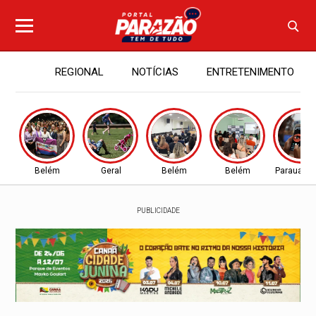
REGIONAL
NOTÍCIAS
ENTRETENIMENTO
Belém
Geral
Belém
Belém
Parauapeb
PUBLICIDADE