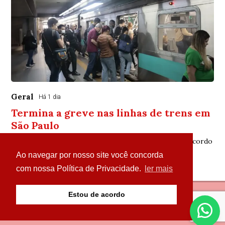
Geral
Há 1 dia
Termina a greve nas linhas de trens em
São Paulo
Sindicato mantém estado de greve para acompanhar acordo
Ao navegar por nosso site você concorda
com nossa Política de Privacidade.
ler mais
Estou de acordo
© Copyright 2026 - Portal Parazão Tem de Tudo - Todos
os direitos reservados