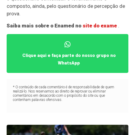
composto, ainda, pelo questionário de percepção de
prova.
Saiba mais sobre o Enamed no
site do exame
.
Clique aqui e faça parte do nosso grupo no
WhatsApp
* O conteúdo de cada comentário é de responsabilidade de quem
realizá-lo. Nos reservamos ao direito de reprovar ou eliminar
comentários em desacordo com o propósito do site ou que
contenham palavras ofensivas.