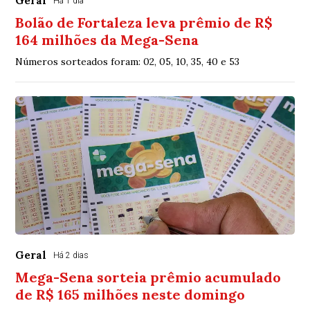
Geral
Há 1 dia
Bolão de Fortaleza leva prêmio de R$
164 milhões da Mega-Sena
Números sorteados foram: 02, 05, 10, 35, 40 e 53
Geral
Há 2 dias
Mega-Sena sorteia prêmio acumulado
de R$ 165 milhões neste domingo