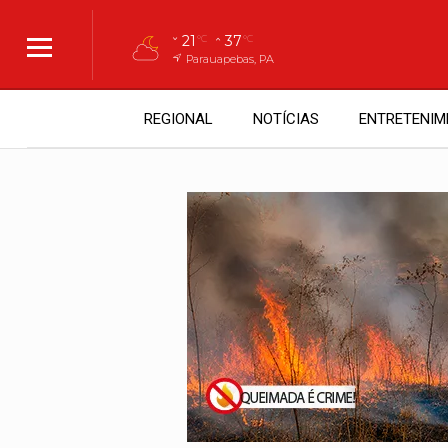
21
37
°C
°C
Parauapebas, PA
REGIONAL
NOTÍCIAS
ENTRETENIM