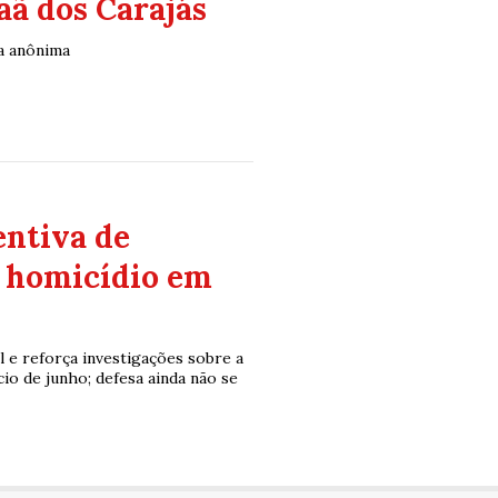
aã dos Carajás
ia anônima
entiva de
r homicídio em
l e reforça investigações sobre a
cio de junho; defesa ainda não se